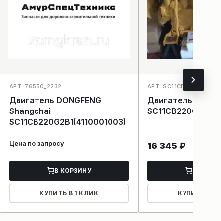
АРТ: 76550_2232
АРТ: SC11CB220G2B1_G
Двигатель DONGFENG
Двигатель Shang
Shangchai
SC11CB220G2B1
SC11CB220G2B1(4110001003)
Цена по запросу
16 345
₽
В КОРЗИНУ
В КОРЗ
КУПИТЬ В 1 КЛИК
КУПИТЬ В 1 