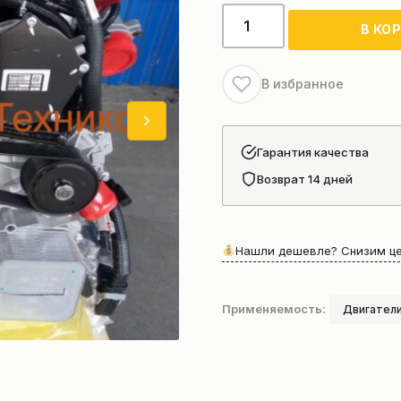
Количество
В КО
товара
Двигатель
ISF2.8
В избранное
евро
3
Гарантия качества
Возврат 14 дней
Нашли дешевле? Снизим це
Применяемость:
Двигатели