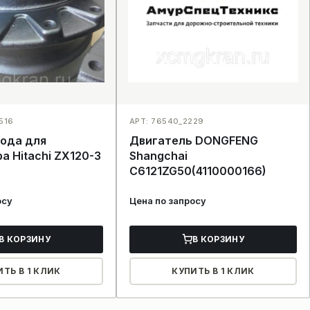
516
АРТ: 76540_2229
хода для
Двигатель DONGFENG
а Hitachi ZX120-3
Shangchai
C6121ZG50(4110000166)
осу
Цена по запросу
В КОРЗИНУ
В КОРЗИНУ
ИТЬ В 1 КЛИК
КУПИТЬ В 1 КЛИК