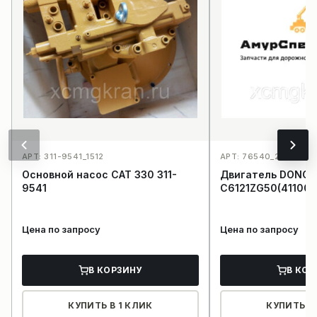
АРТ: 311-9541_1512
АРТ: 76540_2229
Основной насос CAT 330 311-
Двигатель DONGF
9541
C6121ZG50(411000
Цена по запросу
Цена по запросу
В КОРЗИНУ
В КОР
КУПИТЬ В 1 КЛИК
КУПИТЬ В 