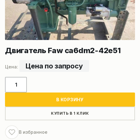
Двигатель Faw ca6dm2-42e51
Цена по запросу
Количество
товара
Двигатель
В КОРЗИНУ
Faw
ca6dm2-
КУПИТЬ В 1 КЛИК
42e51
В избранное