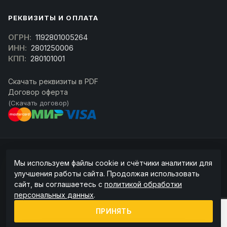
РЕКВИЗИТЫ И ОПЛАТА
ОГРН:
1192801005264
ИНН:
2801250006
КПП:
280101001
Скачать реквизиты в PDF
Договор оферта
(Скачать договор)
© 2026 kran-parts.ru — все материалы защищены. При копировании
Мы используем файлы cookie и счётчики аналитики для
ссылка на источник обязательна.
улучшения работы сайта. Продолжая использовать
Информация на сайте не является публичной офертой (ст. 437 ГК РФ).
сайт, вы соглашаетесь с
политикой обработки
Точную стоимость и наличие уточняйте у менеджера.
персональных данных
.
Политика конфиденциальности
Пользовательское соглашение
ПРИНЯТЬ
Политика обработки cookie