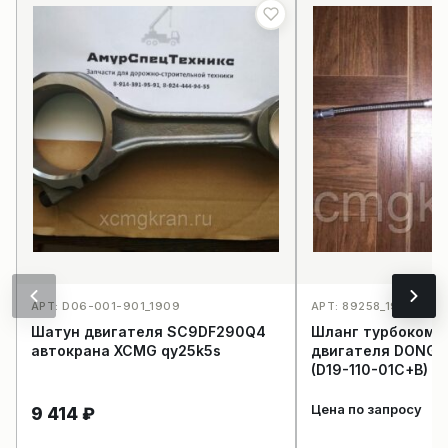
АРТ: D06-001-901_1909
АРТ: 89258_1923
Шатун двигателя SC9DF290Q4
Шланг турбокомп
автокрана XCMG qy25k5s
двигателя DONG 
(D19-110-01C+B)
Цена по запросу
9 414
₽