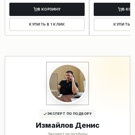
В КОРЗИНУ
В КОР
КУПИТЬ В 1 КЛИК
КУПИТЬ В 
ЭКСПЕРТ ПО ПОДБОРУ
Измайлов Денис
Эксперт по подбору