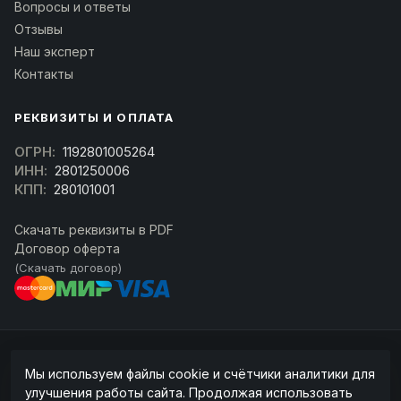
Вопросы и ответы
Отзывы
Наш эксперт
Контакты
РЕКВИЗИТЫ И ОПЛАТА
ОГРН:
1192801005264
ИНН:
2801250006
КПП:
280101001
Скачать реквизиты в PDF
Договор оферта
(Скачать договор)
© 2026 kran-parts.ru — все материалы защищены. При копировании
Мы используем файлы cookie и счётчики аналитики для
ссылка на источник обязательна.
улучшения работы сайта. Продолжая использовать