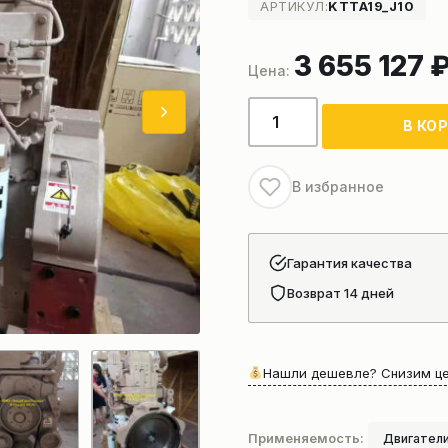
АРТИКУЛ:
KTTA19_J10
3 655 127
Количество
В КО
товара
Двигатель
Cummins
В избранное
КТТА19-
С700
Гарантия качества
Возврат 14 дней
Нашли дешевле? Снизим це
Применяемость:
Двигатели