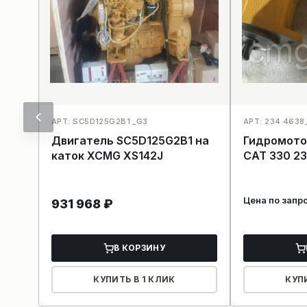
АРТ: SC5D125G2B1 _G3
АРТ: 234 4638_
Двигатель SC5D125G2B1 на
Гидромото
каток XCMG XS142J
CAT 330 2
Цена по запр
931 968
₽
В КОРЗИНУ
КУПИТЬ В 1 КЛИК
КУП