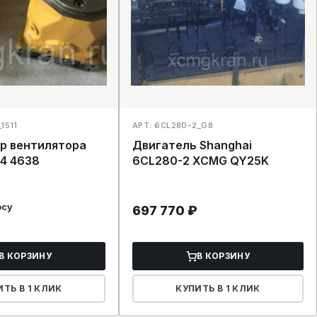
1511
АРТ: 6CL280-2_G8
р вентилятора
Двигатель Shanghai
34 4638
6CL280-2 XCMG QY25K
осу
697 770
₽
В КОРЗИНУ
В КОРЗИНУ
ИТЬ В 1 КЛИК
КУПИТЬ В 1 КЛИК