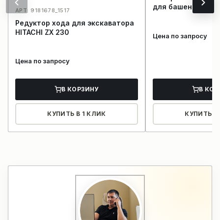
для башенного кр
АРТ: 9181678_1517
Редуктор хода для экскаватора
HITACHI ZX 230
Цена по запросу
Цена по запросу
В КОРЗИНУ
В КОР
КУПИТЬ В 1 КЛИК
КУПИТЬ В 