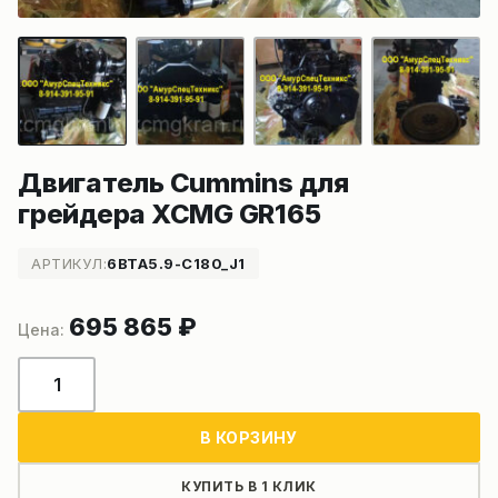
Двигатель Cummins для
грейдера XCMG GR165
АРТИКУЛ:
6BTA5.9-C180_J1
695 865
₽
Количество
товара
Двигатель
В КОРЗИНУ
Cummins
для
КУПИТЬ В 1 КЛИК