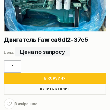
Двигатель Faw ca6dl2-37e5
Цена по запросу
Количество
товара
Двигатель
В КОРЗИНУ
Faw
ca6dl2-
КУПИТЬ В 1 КЛИК
37e5
В избранное