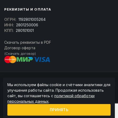
РЕКВИЗИТЫ И ОПЛАТА
ОГРН:
1192801005264
ИНН:
2801250006
КПП:
280101001
Скачать реквизиты в PDF
Договор оферта
(Скачать договор)
© 2026 kran-parts.ru — все материалы защищены. При копировании
Мы используем файлы cookie и счётчики аналитики для
ссылка на источник обязательна.
улучшения работы сайта. Продолжая использовать
Информация на сайте не является публичной офертой (ст. 437 ГК РФ).
сайт, вы соглашаетесь с
политикой обработки
Точную стоимость и наличие уточняйте у менеджера.
персональных данных
.
Политика конфиденциальности
Пользовательское соглашение
ПРИНЯТЬ
Политика обработки cookie