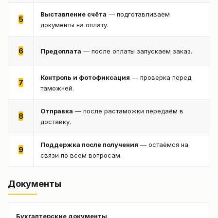
Выставление счёта
— подготавливаем
5
документы на оплату.
6
Предоплата
— после оплаты запускаем заказ.
Контроль и фотофиксация
— проверка перед
7
таможней.
Отправка
— после растаможки передаём в
8
доставку.
Поддержка после получения
— остаёмся на
9
связи по всем вопросам.
Документы
Бухгалтерские документы