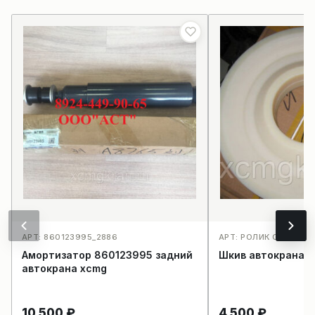
АРТ: 860123995_2886
АРТ: РОЛИК СТРЕЛЫ_
Амортизатор 860123995 задний
Шкив автокрана 
автокрана xcmg
10 500
₽
4 500
₽