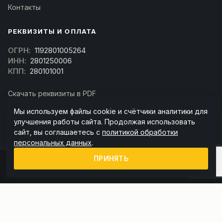
Контакты
РЕКВИЗИТЫ И ОПЛАТА
ОГРН:
1192801005264
ИНН:
2801250006
КПП:
280101001
Скачать реквизиты в PDF
Договор оферта
Мы используем файлы cookie и счётчики аналитики для
(Скачать договор)
улучшения работы сайта. Продолжая использовать
сайт, вы соглашаетесь с
политикой обработки
персональных данных
.
ПРИНЯТЬ
© 2026 kran-parts.ru — все материалы защищены. При копировании
ссылка на источник обязательна.
Информация на сайте не является публичной офертой (ст. 437 ГК РФ).
Точную стоимость и наличие уточняйте у менеджера.
Политика конфиденциальности
Пользовательское соглашение