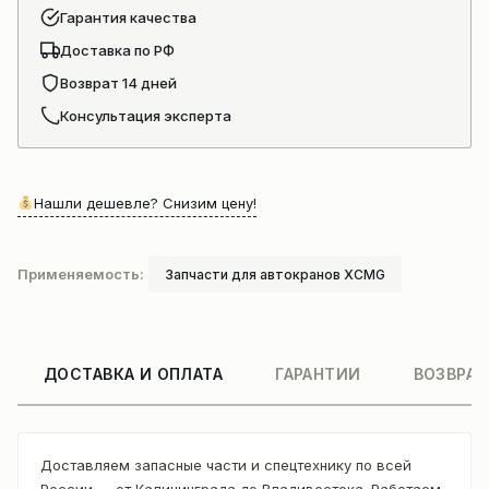
Гарантия качества
Доставка по РФ
Возврат 14 дней
Консультация эксперта
Нашли дешевле? Снизим цену!
Применяемость:
Запчасти для автокранов XCMG
ДОСТАВКА И ОПЛАТА
ГАРАНТИИ
ВОЗВРАТ
Доставляем запасные части и спецтехнику по всей
России — от Калининграда до Владивостока. Работаем