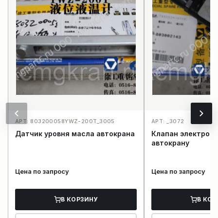
АРТ: 803200058YWZ-200T_3005
АРТ: _3072
Датчик уровня масла автокрана
Клапан электром
автокрану
Цена по запросу
Цена по запросу
В КОРЗИНУ
В КОР