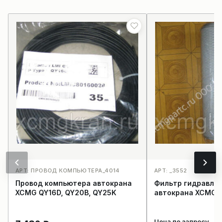
АРТ: ПРОВОД КОМПЬЮТЕРА_4014
АРТ: _3552
Провод компьютера автокрана
Фильтр гидравли
XCMG QY16D, QY20B, QY25K
автокрана XCMG
Цена по запросу