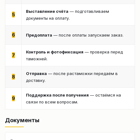
Выставление счёта
— подготавливаем
5
документы на оплату.
6
Предоплата
— после оплаты запускаем заказ.
Контроль и фотофиксация
— проверка перед
7
таможней.
Отправка
— после растаможки передаём в
8
доставку.
Поддержка после получения
— остаёмся на
9
связи по всем вопросам.
Документы