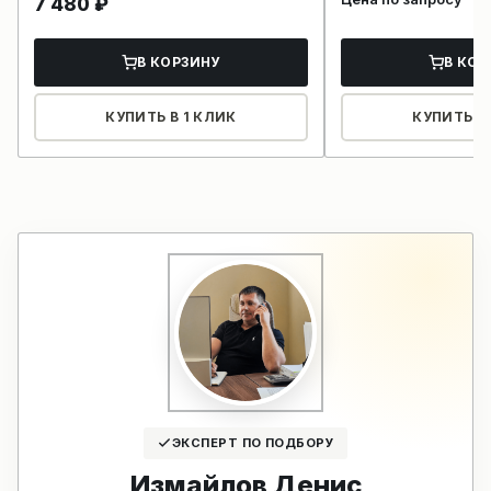
7 480
₽
В КОРЗИНУ
В КОР
КУПИТЬ В 1 КЛИК
КУПИТЬ В 
ЭКСПЕРТ ПО ПОДБОРУ
Измайлов Денис