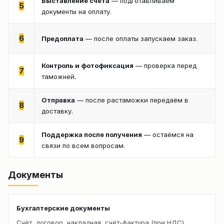
Выставление счёта
— подготавливаем
5
документы на оплату.
6
Предоплата
— после оплаты запускаем заказ.
Контроль и фотофиксация
— проверка перед
7
таможней.
Отправка
— после растаможки передаём в
8
доставку.
Поддержка после получения
— остаёмся на
9
связи по всем вопросам.
Документы
Бухгалтерские документы
Счёт, договор, накладная, счёт-фактура (при НДС).