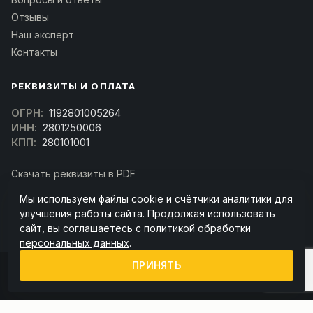
Отзывы
Наш эксперт
Контакты
РЕКВИЗИТЫ И ОПЛАТА
ОГРН:
1192801005264
ИНН:
2801250006
КПП:
280101001
Скачать реквизиты в PDF
Договор оферта
Мы используем файлы cookie и счётчики аналитики для
(Скачать договор)
улучшения работы сайта. Продолжая использовать
сайт, вы соглашаетесь с
политикой обработки
персональных данных
.
ПРИНЯТЬ
© 2026 kran-parts.ru — все материалы защищены. При копировании
ссылка на источник обязательна.
Информация на сайте не является публичной офертой (ст. 437 ГК РФ).