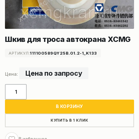
Шкив для троса автокрана XCMG
АРТИКУЛ:
111100589QY25B.01.2-1_K133
Цена по запросу
Количество
товара
Шкив
В КОРЗИНУ
для
троса
КУПИТЬ В 1 КЛИК
автокрана
XCMG
В избранное