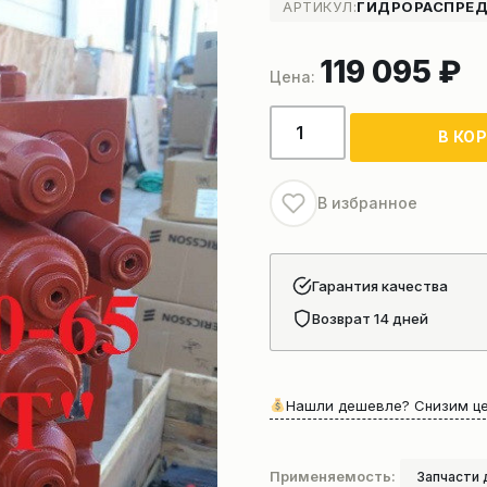
АРТИКУЛ:
ГИДРОРАСПРЕД
119 095
₽
Количество
В КО
товара
Гидрораспределитель
буровой
В избранное
установки
SANY
Гарантия качества
Возврат 14 дней
Нашли дешевле? Снизим це
Применяемость:
Запчасти 