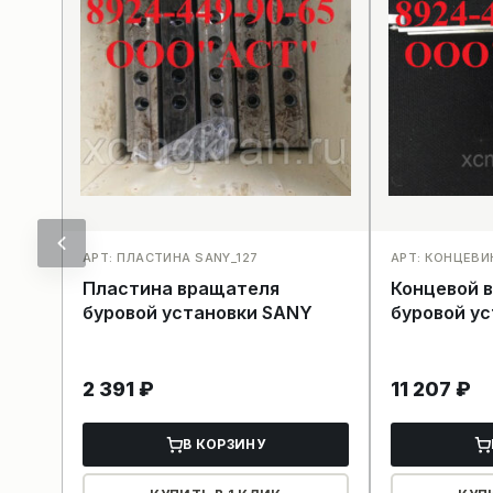
АРТ: ПЛАСТИНА SANY_127
АРТ: КОНЦЕВИК
Пластина вращателя
Концевой 
буровой установки SANY
буровой у
2 391
₽
11 207
₽
В КОРЗИНУ