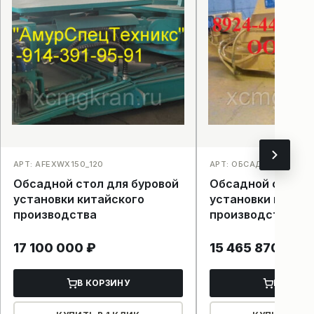
АРТ: AFEXWX150_120
АРТ: ОБСАДНОЙ СТОЛ_
Обсадной стол для буровой
Обсадной стол д
установки китайского
установки китай
производства
производства
17 100 000
₽
15 465 870
₽
В КОРЗИНУ
В КОРЗ