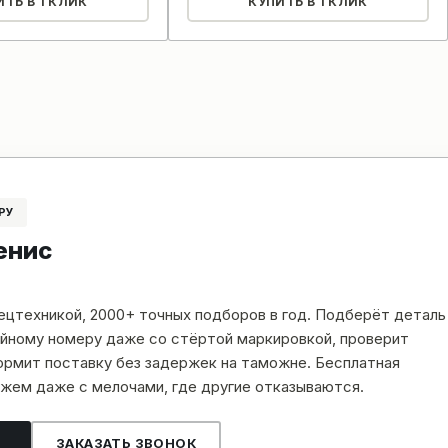
ИТЬ В 1 КЛИК
КУПИТЬ В 1 КЛИК
РУ
енис
пецтехникой, 2000+ точных подборов в год. Подберёт деталь
рийному номеру даже со стёртой маркировкой, проверит
рмит поставку без задержек на таможне. Бесплатная
жем даже с мелочами, где другие отказываются.
ЗАКАЗАТЬ ЗВОНОК