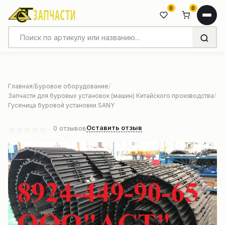
0
0
Главная
Буровое оборудование
Запчасти для буровых установок (машин) Китайского производства
Гусеница буровой установки SANY
Оставить отзыв
0
отзывов