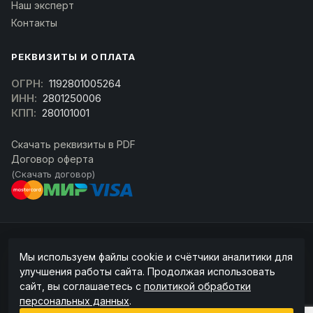
Наш эксперт
Контакты
РЕКВИЗИТЫ И ОПЛАТА
ОГРН:
1192801005264
ИНН:
2801250006
КПП:
280101001
Скачать реквизиты в PDF
Договор оферта
(Скачать договор)
© 2026 kran-parts.ru — все материалы защищены. При копировании
Мы используем файлы cookie и счётчики аналитики для
ссылка на источник обязательна.
улучшения работы сайта. Продолжая использовать
Информация на сайте не является публичной офертой (ст. 437 ГК РФ).
сайт, вы соглашаетесь с
политикой обработки
Точную стоимость и наличие уточняйте у менеджера.
персональных данных
.
Политика конфиденциальности