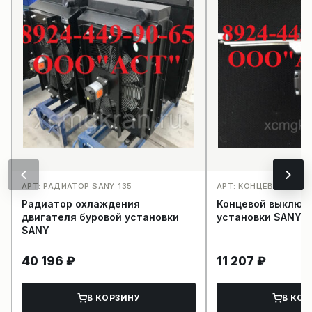
АРТ: РАДИАТОР SANY_135
АРТ: КОНЦЕВИК SANY_
Радиатор охлаждения
Концевой выключ
двигателя буровой установки
установки SANY
SANY
40 196
₽
11 207
₽
В КОРЗИНУ
В КОР