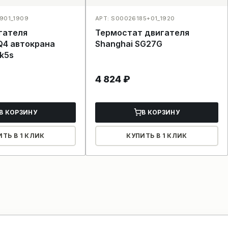
901_1909
АРТ: S00026185+01_1920
гателя
Термостат двигателя
4 автокрана
Shanghai SG27G
k5s
4 824
₽
В КОРЗИНУ
В КОРЗИНУ
ИТЬ В 1 КЛИК
КУПИТЬ В 1 КЛИК