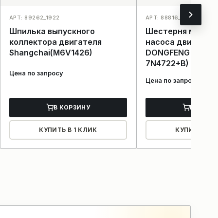
АРТ: 89262_1922
АРТ: 88816_1936
Шпилька выпускного
Шестерня масля
коллектора двигателя
насоса двигател
Shangchai(M6V1426)
DONGFENG Shangh
7N4722+B)
Цена по запросу
Цена по запросу
В КОРЗИНУ
В КОРЗ
КУПИТЬ В 1 КЛИК
КУПИТЬ В 1 