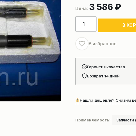
3 586
₽
Количество
В КО
товара
Форсунка
Shanghai
В избранное
D28-
001-
41
Гарантия качества
Возврат 14 дней
Нашли дешевле? Снизим це
Применяемость:
Запчасти 