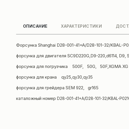
ОПИСАНИЕ
ХАРАКТЕРИСТИКИ
ДОСТ
Форсунка Shanghai D28-001-41+A/D28-101-32/KBAL-P
для двигателя SC9D220G,D9-220,d6114, D9, 
форсунка
для погрузчика
500F,
50G, 50F,XGMA XG 
форсунка
для крана qy25,
форсунка
qy30,
qy35
для грейдера SEM 922, gr165
форсунка
каталожный номер
D28-001-41+A/D28-101-32/KBAL-P02