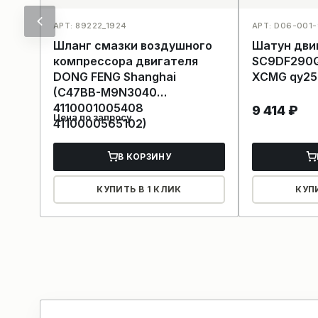
АРТ: 89222_1924
АРТ: D06-001-
Шланг смазки воздушного
Шатун дви
компрессора двигателя
SC9DF290Q
DONG FENG Shanghai
XCMG qy25
(C47BB-M9N3040
4110001005408
9 414
₽
Цена по запросу
4110000565102)
В КОРЗИНУ
КУПИТЬ В 1 КЛИК
КУП