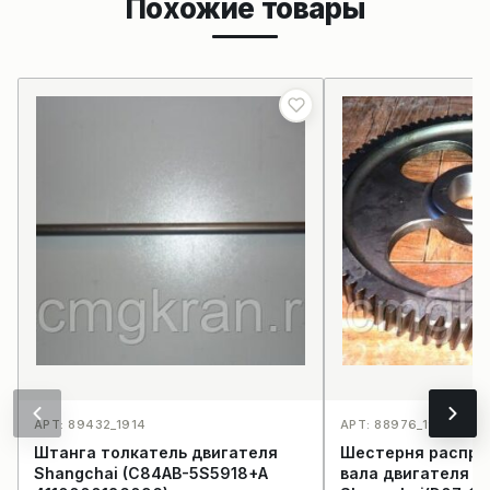
Похожие товары
АРТ: 89432_1914
АРТ: 88976_1931
Штанга толкатель двигателя
Шестерня распре
Shangchai (C84AB-5S5918+A
вала двигателя 