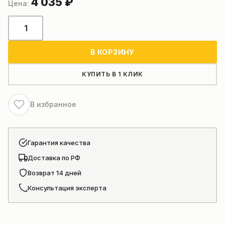
4 035
₽
Количество
товара
Вкладыши
В КОРЗИНУ
коленвала
D02A-
КУПИТЬ В 1 КЛИК
110-
900+A
В избранное
/
D02A-
112-
Гарантия качества
900+A
Доставка по РФ
/
комплект
Возврат 14 дней
Консультация эксперта