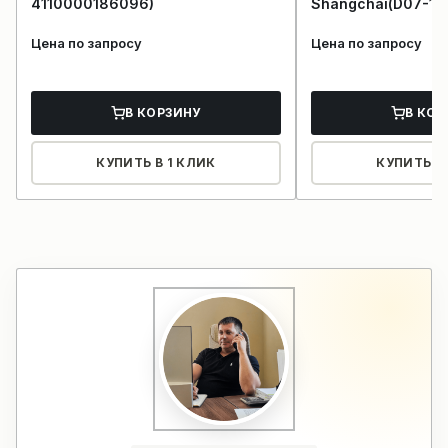
4110000186096)
Shangchai(D07-10
Цена по запросу
Цена по запросу
В КОРЗИНУ
В КОР
КУПИТЬ В 1 КЛИК
КУПИТЬ В 