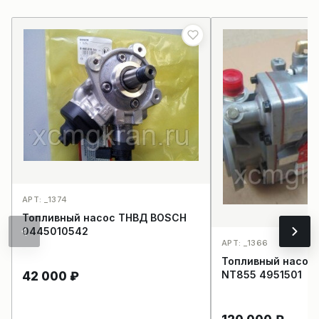
АРТ: _1374
Топливный насос ТНВД BOSCH
0445010542
АРТ: _1366
Топливный насос
NT855 4951501
42 000
₽