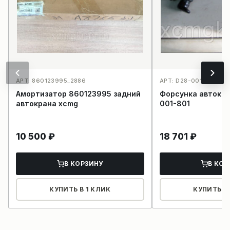
АРТ: 860123995_2886
АРТ: D28-001-801_40
Амортизатор 860123995 задний
Форсунка автокр
автокрана xcmg
001-801
10 500
₽
18 701
₽
В КОРЗИНУ
В КОР
КУПИТЬ В 1 КЛИК
КУПИТЬ В 