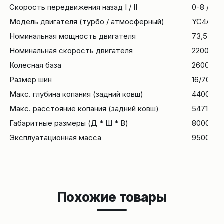
Скорость передвижения назад I / II
0-8 / 0-2
Модель двигателя (турбо / атмосферный)
YC4A110-
Номинальная мощность двигателя
73,5 (с 
Номинальная скорость двигателя
2200
Колесная база
2600
Размер шин
16/70-24
Макс. глубина копания (задний ковш)
4400
Макс. расстояние копания (задний ковш)
5471
Габаритные размеры (Д * Ш * В)
8000*23
Эксплуатационная масса
9500
Похожие товары