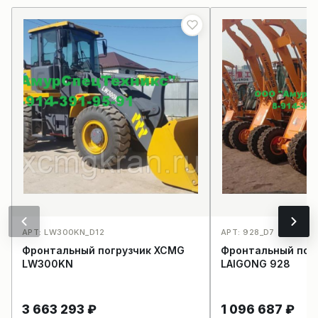
АРТ: LW300KN_D12
АРТ: 928_D7
Фронтальный погрузчик XCMG
Фронтальный пог
LW300KN
LAIGONG 928
3 663 293
₽
1 096 687
₽