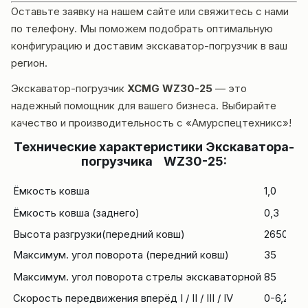
Оставьте заявку на нашем сайте или свяжитесь с нами
по телефону. Мы поможем подобрать оптимальную
конфигурацию и доставим экскаватор-погрузчик в ваш
регион.
Экскаватор-погрузчик
XCMG WZ30-25
— это
надежный помощник для вашего бизнеса. Выбирайте
качество и производительность с «Амурспецтехникс»!
Технические характеристики Экскаватора-
погрузчика WZ30-25:
Ёмкость ковша
1,0
Ёмкость ковша (заднего)
0,3
Высота разгрузки(передний ковш)
2650
Максимум. угол поворота (передний ковш)
35
Максимум. угол поворота стрелы экскаваторной
85
Скорость передвижения вперёд I / II / III / IV
0-6,2 / 0