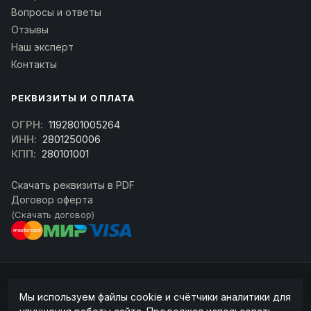
Вопросы и ответы
Отзывы
Наш эксперт
Контакты
РЕКВИЗИТЫ И ОПЛАТА
ОГРН:
1192801005264
ИНН:
2801250006
КПП:
280101001
Скачать реквизиты в PDF
Договор оферта
(Скачать договор)
© 2026 kran-parts.ru — все материалы защищены. При копировании
Мы используем файлы cookie и счётчики аналитики для
ссылка на источник обязательна.