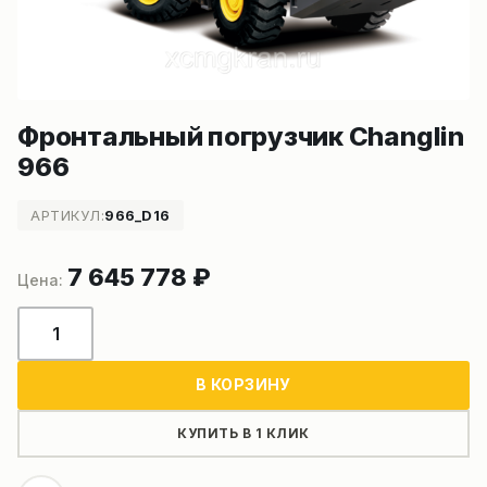
Фронтальный погрузчик Changlin
966
АРТИКУЛ:
966_D16
7 645 778
₽
Количество
товара
Фронтальный
В КОРЗИНУ
погрузчик
Changlin
КУПИТЬ В 1 КЛИК
966