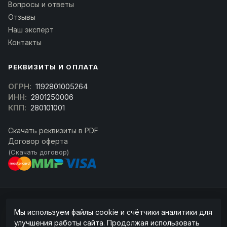
Вопросы и ответы
Отзывы
Наш эксперт
Контакты
РЕКВИЗИТЫ И ОПЛАТА
ОГРН:
1192801005264
ИНН:
2801250006
КПП:
280101001
Скачать реквизиты в PDF
Договор оферта
(Скачать договор)
© 2026 kran-parts.ru — все материалы защищены. При копировании
Мы используем файлы cookie и счётчики аналитики для
ссылка на источник обязательна.
улучшения работы сайта. Продолжая использовать