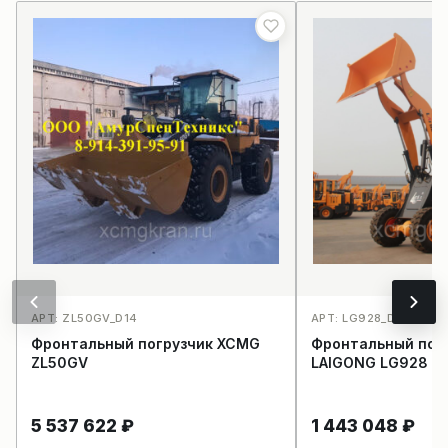
АРТ: ZL50GV_D14
АРТ: LG928_D1
Фронтальный погрузчик XCMG
Фронтальный пог
ZL50GV
LAIGONG LG928
5 537 622
₽
1 443 048
₽