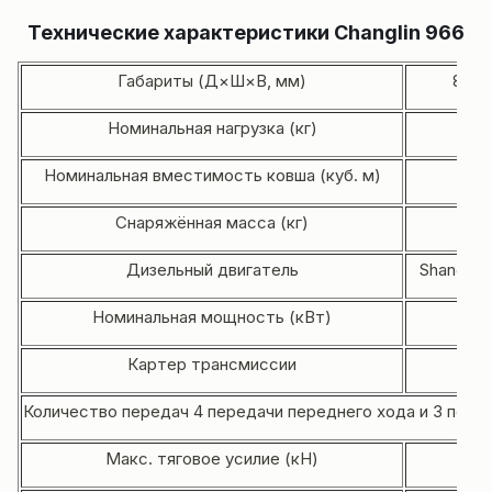
Технические характеристики Changlin 966
Габариты (Д×Ш×В, мм)
8714
Номинальная нагрузка (кг)
Номинальная вместимость ковша (куб. м)
Снаряжённая масса (кг)
Дизельный двигатель
Shanghai
Номинальная мощность (кВт)
Картер трансмиссии
Количество передач 4 передачи переднего хода и 3 пере
Макс. тяговое усилие (кН)