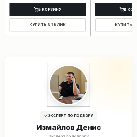
В КОРЗИНУ
В КОР
КУПИТЬ В 1 КЛИК
КУПИТЬ В 
ЭКСПЕРТ ПО ПОДБОРУ
Измайлов Денис
Эксперт по подбору