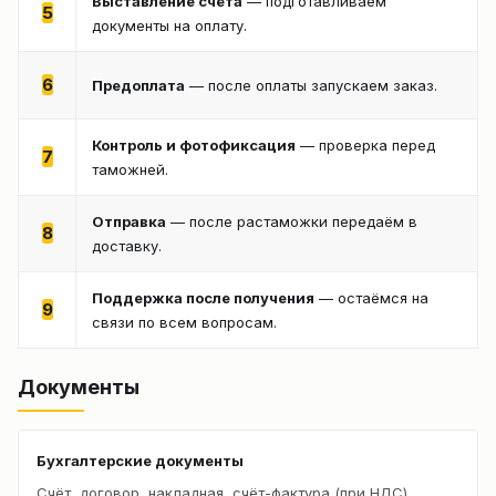
Выставление счёта
— подготавливаем
5
документы на оплату.
6
Предоплата
— после оплаты запускаем заказ.
Контроль и фотофиксация
— проверка перед
7
таможней.
Отправка
— после растаможки передаём в
8
доставку.
Поддержка после получения
— остаёмся на
9
связи по всем вопросам.
Документы
Бухгалтерские документы
Счёт, договор, накладная, счёт-фактура (при НДС).