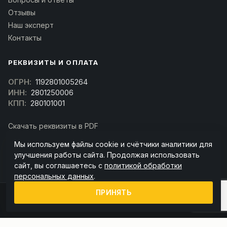
Отзывы
Наш эксперт
Контакты
РЕКВИЗИТЫ И ОПЛАТА
ОГРН:
1192801005264
ИНН:
2801250006
КПП:
280101001
Скачать реквизиты в PDF
Договор оферта
Мы используем файлы cookie и счётчики аналитики для
(Скачать договор)
улучшения работы сайта. Продолжая использовать
сайт, вы соглашаетесь с
политикой обработки
персональных данных
.
ПРИНЯТЬ
© 2026 kran-parts.ru — все материалы защищены. При копировании
ссылка на источник обязательна.
Информация на сайте не является публичной офертой (ст. 437 ГК РФ).