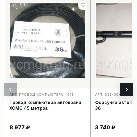
АРТ: ПРОВОД КОМПЬЮТЕРА_4013
АРТ: D28-000-36_40
Провод компьютера автокрана
Форсунка автокр
XCMG 45 метров
36
8 977
₽
3 740
₽