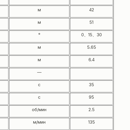
м
42
м
51
°
0、15、30
м
5.65
м
6.4
—
с
35
с
95
об/мин
2.5
м/мин
135