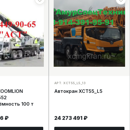
АРТ: XCT55_L5_13
ZOOMLION
Автокран XCT55_L5
552
ёмность 100 т
36
₽
24 273 491
₽