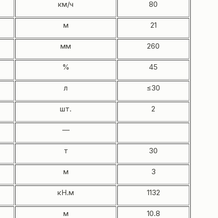
км/ч
80
м
21
мм
260
%
45
л
≤30
шт.
2
—
т
30
м
3
кН.м
1132
м
10.8