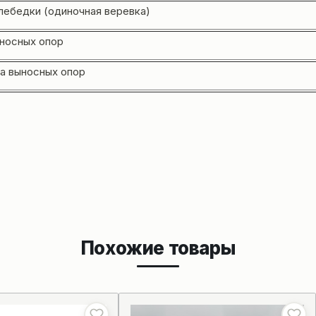
ебедки (одиночная веревка)
ыносных опор
а выносных опор
Похожие товары