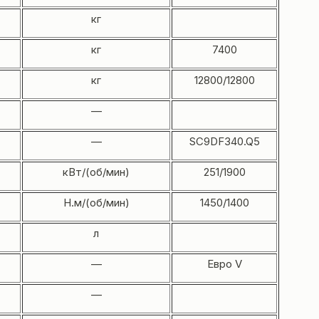
кг
кг
7400
кг
12800/12800
—
—
SC9DF340.Q5
кВт/(об/мин)
251/1900
Н.м/(об/мин)
1450/1400
л
—
Евро V
—