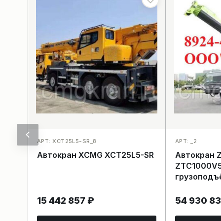
АРТ: XCT25L5-SR_8
АРТ: _2
Автокран XCMG XCT25L5-SR
Автокран 
ZTC1000V
грузоподъ
15 442 857
₽
54 930 8