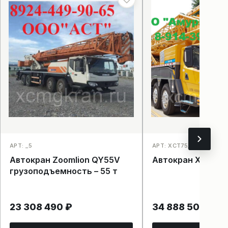
АРТ: _5
АРТ: XCT75_S_12
Автокран Zoomlion QY55V
Автокран XCT75_
грузоподъемность – 55 т
23 308 490
₽
34 888 504
₽