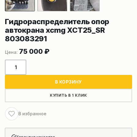
Гидрораспределитель опор
автокрана xcmg XCT25_SR
803083291
75 000
₽
Количество
товара
Гидрораспределитель
В КОРЗИНУ
опор
автокрана
КУПИТЬ В 1 КЛИК
xcmg
XCT25_SR
В избранное
803083291