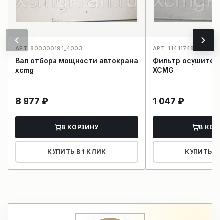
АРТ: 800300191_4003
АРТ: 11411748_3953
Вал отбора мощности автокрана
Фильтр осушител
xcmg
XCMG
8 977
₽
1 047
₽
В КОРЗИНУ
В КОР
КУПИТЬ В 1 КЛИК
КУПИТЬ В 