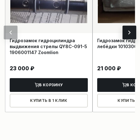
Гидрозамок гидроцилиндра
Гидрозамок гидр
выдвижения стрелы QY8C-091-5
лебёдки 1010300
1906001147 Zoomlion
23 000
₽
21 000
₽
В КОРЗИНУ
В КОР
КУПИТЬ В 1 КЛИК
КУПИТЬ В 