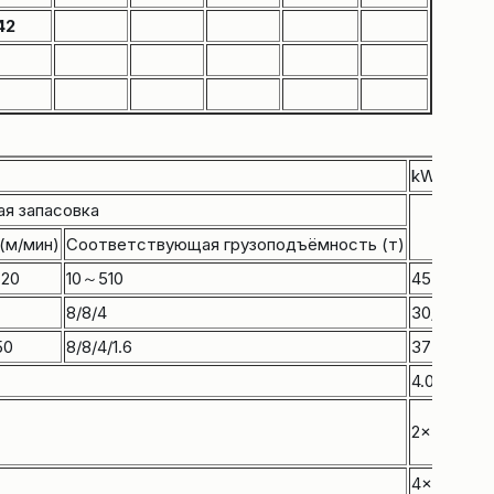
42
kWМощно
ая запасовка
(м/мин)
Соответствующая грузоподъёмность (т)
20
10～510
45
8/8/4
30/30/5.5
50
8/8/4/1.6
37
4.0
2×5
4×4.0