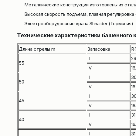
Металлические конструкции изготовлены из ста
Высокая скорость подъема, плавная регулировка
Электрооборудование крана Shnaider (Германия)
Технические характеристики башенного
Длина стрелы m
Запасовка
R
Ⅱ
29
55
Ⅳ
16
Ⅱ
30
50
Ⅳ
16
Ⅱ
30
45
Ⅳ
16
Ⅱ
31
40
Ⅳ
16
Ⅱ
31