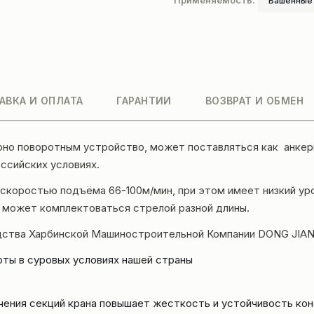
Применяемость:
Башенные
АВКА И ОПЛАТА
ГАРАНТИИ
ВОЗВРАТ И ОБМЕН
рно поворотным устройство, может поставляться как анке
оссийских условиях.
коростью подъёма 66-100м/мин, при этом имеет низкий уров
 может комплектоваться стрелой разной длины.
дства Харбинской Машиностроительной Компании DONG JIAN
оты в суровых условиях нашей страны
чения секций крана повышает жесткость и устойчивость кон