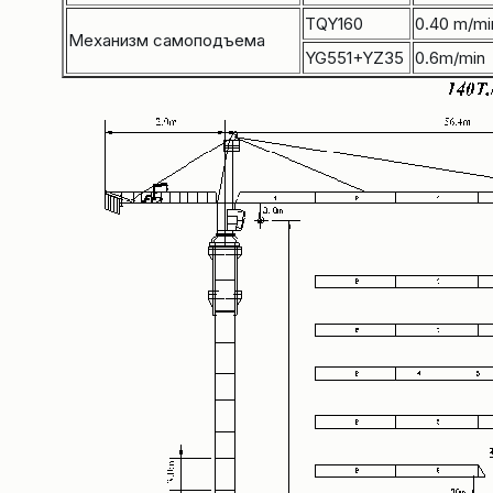
TQY160
0.40 m/mi
Механизм самоподъема
YG551+YZ35
0.6m/min