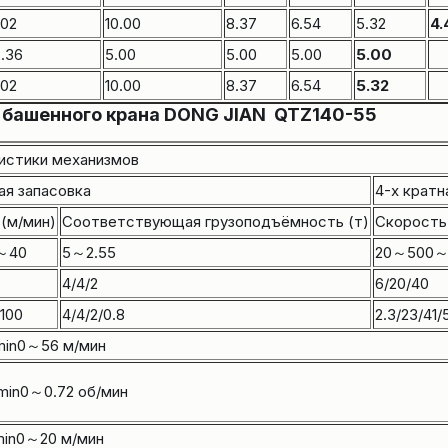
.02
10.00
8.37
6.54
5.32
4.
.36
5.00
5.00
5.00
5.00
.02
10.00
8.37
6.54
5.32
башенного крана DONG JIAN QTZ140-55
истики механизмов
ая запасовка
4-х кратн
(м/мин)
Соответствующая грузоподъёмность (т)
Скорость
～40
5～2.55
20～500～
4/4/2
6/20/40
/100
4/4/2/0.8
2.3/23/41/
in0～56 м/мин
/min0～0.72 об/мин
in0～20 м/мин