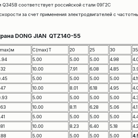
ли Q345B соответствует российской стали 09Г2С
 скорости за счет применения электродвигателей с частотн
 крана DONG JIAN
QTZ140-55
(max)м
C(max)Т
20
25
30
35
.94
5.00
5.00
5.00
4.98
4.
.32
10.00
7.91
6.08
4.85
3.
.45
5.00
5.00
5.00
5.00
4.
.47
10.00
8.01
6.18
4.95
4.
.93
5.00
5.00
5.00
5.00
4.
.63
10.00
8.11
6.28
5.06
4.
.41
5.00
5.00
5.00
5.00
4.
.81
10.00
8.23
6.40
5.18
4.
.88
5.00
5.00
5.00
5.00
4.