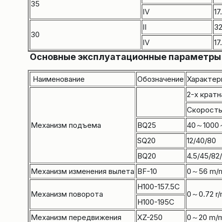
35
Ⅳ
17
Ⅱ
32
30
Ⅳ
17
Основные эксплуатационные параметры 
Наименование
Обозначение
Характер
2-х кратн
Скорость
Механизм подъема
BQ25
40～1000
SQ20
12/40/80
BQ20
4.5/45/82
Механизм изменения вылета
BF-10
0～56 m/m
H100-157.5C
Механизм поворота
0～0.72 r
H100-195C
Механизм передвижения
XZ-250
0～20 m/m