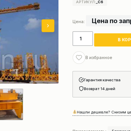
АРТИКУЛ:
_C6
Цена по за
Количество
В КО
товара
Башенный
кран
В избранное
DONG
JIAN
QTZ-
Гарантия качества
140
Возврат 14 дней
Нашли дешевле? Снизим це