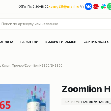
xcmg28@mail.ru
Пн-Пт: 9:30–18:00
 ОПЛАТА
ГАРАНТИИ
ВОЗВРАТ И ОБМЕН
СЕРТИФИКАТЫ
з Китая. Прочее
Zoomlion HZS90/2HZS90
Zoomlion 
АРТИКУЛ:
HZS90/2HZS90_