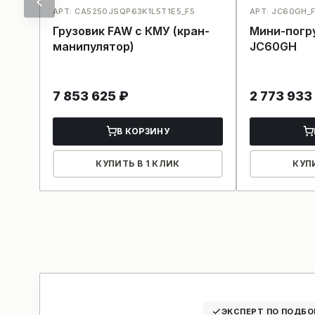
АРТ: CA5250JSQP63K1L5T1E5_F5
АРТ: JC60GH_F
Грузовик FAW с КМУ (кран-
Мини-погр
манипулятор)
JC60GH
7 853 625
₽
2 773 933
В КОРЗИНУ
КУПИТЬ В 1 КЛИК
КУП
ЭКСПЕРТ ПО ПОДБО