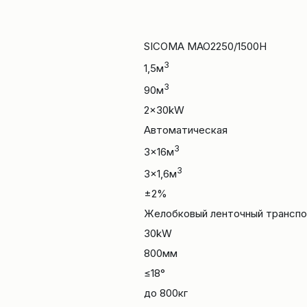
SICOMA MAO2250/1500H
3
1,5м
3
90м
2x30kW
Автоматическая
3
3×16м
3
3×1,6м
±2%
Желобковый ленточный трансп
30kW
800мм
≤18°
до 800кг