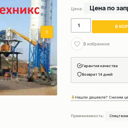
Цена по за
Количество
В КО
товара
Zoomlion
HZS90/2HZS90
В избранное
Гарантия качества
Возврат 14 дней
Нашли дешевле? Снизим це
Применяемость:
Спецтехни