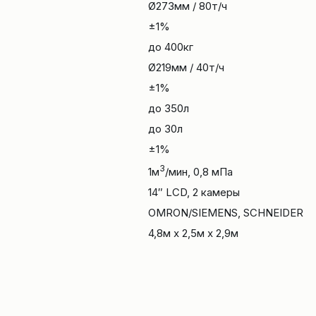
Ø273мм / 80т/ч
±1%
до 400кг
Ø219мм / 40т/ч
±1%
до 350л
до 30л
±1%
3
1м
/мин, 0,8 мПа
14″ LCD, 2 камеры
OMRON/SIEMENS, SCHNEIDER
4,8м x 2,5м x 2,9м