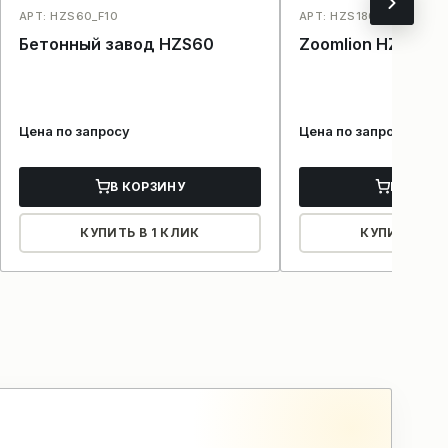
АРТ: HZS60_F10
АРТ: HZS180/2HZS180_F
Бетонный завод HZS60
Zoomlion HZS180
Цена по запросу
Цена по запросу
В КОРЗИНУ
В КОРЗ
КУПИТЬ В 1 КЛИК
КУПИТЬ В 1 