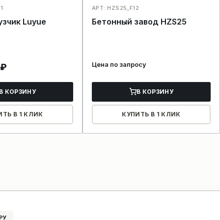
1
АРТ: HZS25_F12
узчик Luyue
Бетонный завод HZS25
Цена по запросу
₽
В КОРЗИНУ
В КОРЗИНУ
ИТЬ В 1 КЛИК
КУПИТЬ В 1 КЛИК
РУ