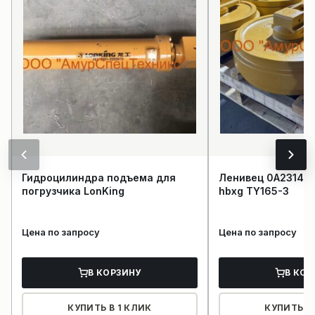
Гидроцилиндра подъема для
Ленивец 0A23148 
погрузчика LonKing
hbxg TY165-3
Цена по запросу
Цена по запросу
В КОРЗИНУ
В КОР
КУПИТЬ В 1 КЛИК
КУПИТЬ В 