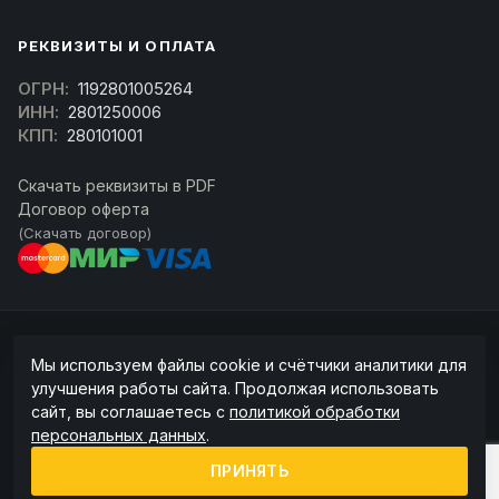
РЕКВИЗИТЫ И ОПЛАТА
ОГРН:
1192801005264
ИНН:
2801250006
КПП:
280101001
Скачать реквизиты в PDF
Договор оферта
(Скачать договор)
© 2026 kran-parts.ru — все материалы защищены. При копировании
Мы используем файлы cookie и счётчики аналитики для
ссылка на источник обязательна.
улучшения работы сайта. Продолжая использовать
Информация на сайте не является публичной офертой (ст. 437 ГК РФ).
сайт, вы соглашаетесь с
политикой обработки
Точную стоимость и наличие уточняйте у менеджера.
персональных данных
.
Политика конфиденциальности
Пользовательское соглашение
ПРИНЯТЬ
Политика обработки cookie