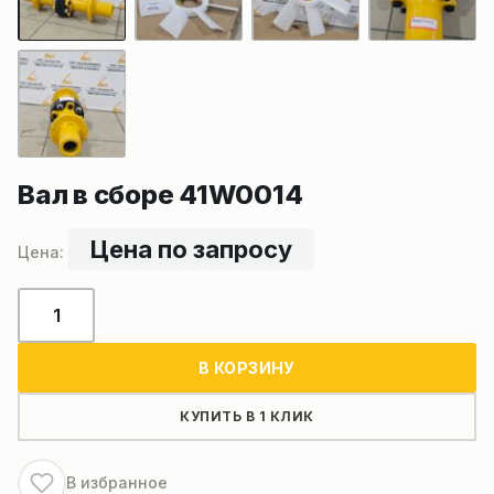
Вал в сборе 41W0014
Цена по запросу
Количество
товара
Вал
В КОРЗИНУ
в
сборе
КУПИТЬ В 1 КЛИК
41W0014
В избранное