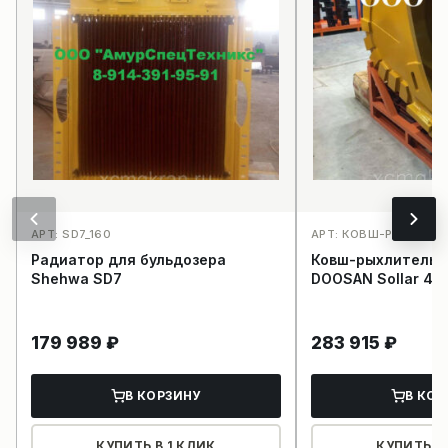
АРТ: SD7_160
АРТ: КОВШ-РЫХЛИТЕ
Радиатор для бульдозера
Ковш-рыхлитель 
Shehwa SD7
DOOSAN Sollar 42
179 989
₽
283 915
₽
В КОРЗИНУ
В КОР
КУПИТЬ В 1 КЛИК
КУПИТЬ В 