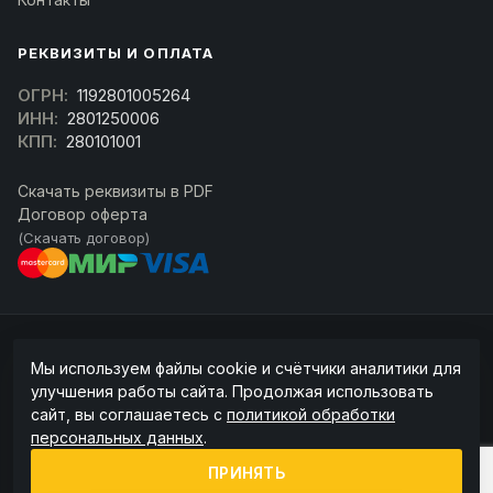
РЕКВИЗИТЫ И ОПЛАТА
ОГРН:
1192801005264
ИНН:
2801250006
КПП:
280101001
Скачать реквизиты в PDF
Договор оферта
(Скачать договор)
© 2026 kran-parts.ru — все материалы защищены. При копировании
Мы используем файлы cookie и счётчики аналитики для
ссылка на источник обязательна.
улучшения работы сайта. Продолжая использовать
Информация на сайте не является публичной офертой (ст. 437 ГК РФ).
сайт, вы соглашаетесь с
политикой обработки
Точную стоимость и наличие уточняйте у менеджера.
персональных данных
.
Политика конфиденциальности
Пользовательское соглашение
ПРИНЯТЬ
Политика обработки cookie