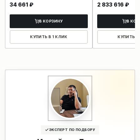
34 661
₽
2 833 616
₽
В КОРЗИНУ
В КОР
КУПИТЬ В 1 КЛИК
КУПИТЬ В 
ЭКСПЕРТ ПО ПОДБОРУ