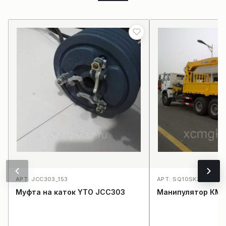
АРТ: JCC303_153
АРТ: SQ10SK3Q_169
Муфта на каток YTO JCC303
Манипулятор КМУ