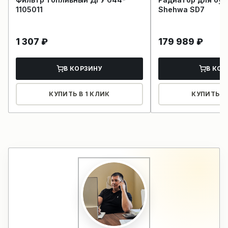
1105011
Shehwa SD7
1 307
₽
179 989
₽
В КОРЗИНУ
В КОР
КУПИТЬ В 1 КЛИК
КУПИТЬ В 