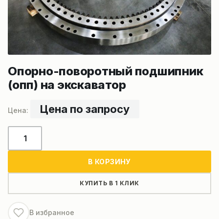
Опорно-поворотный подшипник
(опп) на экскаватор
Цена по запросу
Количество
товара
Опорно-
В КОРЗИНУ
поворотный
подшипник
КУПИТЬ В 1 КЛИК
(опп)
на
В избранное
экскаватор