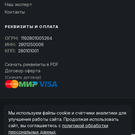
Наш эксперт
Контакты
РЕКВИЗИТЫ И ОПЛАТА
ОГРН:
1192801005264
ИНН:
2801250006
КПП:
280101001
Скачать реквизиты в PDF
Договор оферта
(Скачать договор)
© 2026 kran-parts.ru — все материалы защищены. При копировании
Мы используем файлы cookie и счётчики аналитики для
ссылка на источник обязательна.
улучшения работы сайта. Продолжая использовать
Информация на сайте не является публичной офертой (ст. 437 ГК РФ).
сайт, вы соглашаетесь с
политикой обработки
Точную стоимость и наличие уточняйте у менеджера.
персональных данных
.