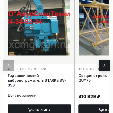
АРТ: STARKE SV-35S_180
АРТ: QUY75_162
Гидравлический
Секция стрелы к
вибропогружатель STARKE SV-
QUY75
35S
Цена по запросу
410 929
₽
В КОРЗИНУ
В КОР