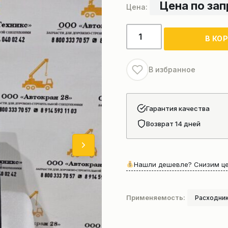
Цена по за
Количество
В КО
товара
Аксиометр
Rolls-
В избранное
Royce
Marine
VTR-
Гарантия качества
5-
Возврат 14 дней
NB
Нашли дешевле? Снизим це
Применяемость:
Расходник