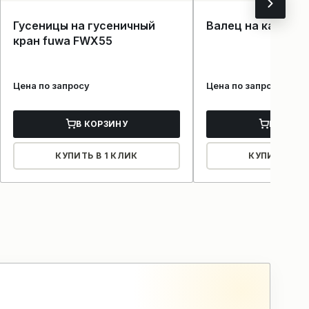
Гусеницы на гусеничный
Валец на каток x
кран fuwa FWX55
Цена по запросу
Цена по запросу
В КОРЗИНУ
В КОРЗ
КУПИТЬ В 1 КЛИК
КУПИТЬ В 1 