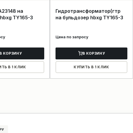
A23148 на
Гидротрансформатор(гтр
hbxg TY165-3
на бульдозер hbxg TY165-3
осу
Цена по запросу
В КОРЗИНУ
В КОРЗИНУ
ИТЬ В 1 КЛИК
КУПИТЬ В 1 КЛИК
РУ