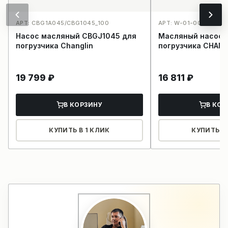
АРТ: CBG1A045/CBG1045_100
АРТ: W-01-00135_96
Насос масляный CBGJ1045 для
Масляный насос 
погрузчика Changlin
погрузчика CHANG
19 799
₽
16 811
₽
В КОРЗИНУ
В КОР
КУПИТЬ В 1 КЛИК
КУПИТЬ В 