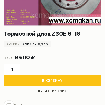
Тормозной диск Z30E.6-18
АРТИКУЛ:
Z30E.6-18_365
9 600
₽
Количество
товара
Тормозной
В КОРЗИНУ
диск
Z30E.6-
КУПИТЬ В 1 КЛИК
18