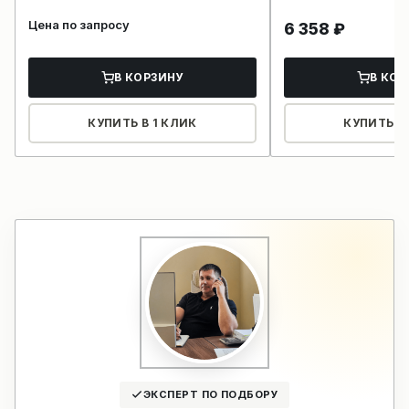
Цена по запросу
6 358
₽
В КОРЗИНУ
В КОР
КУПИТЬ В 1 КЛИК
КУПИТЬ В 
ЭКСПЕРТ ПО ПОДБОРУ