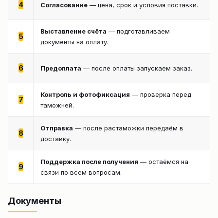
4
Согласование
— цена, срок и условия поставки.
Выставление счёта
— подготавливаем
5
документы на оплату.
6
Предоплата
— после оплаты запускаем заказ.
Контроль и фотофиксация
— проверка перед
7
таможней.
Отправка
— после растаможки передаём в
8
доставку.
Поддержка после получения
— остаёмся на
9
связи по всем вопросам.
Документы