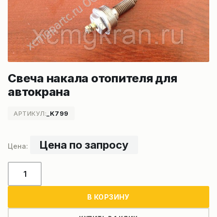
Свеча накала отопителя для
автокрана
АРТИКУЛ:
_K799
Цена по запросу
Количество
товара
Свеча
В КОРЗИНУ
накала
отопителя