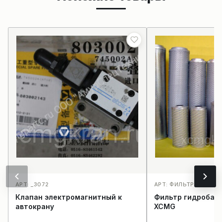
АРТ: _3072
АРТ: ФИЛЬТР ГИДРОБ
Клапан электромагнитный к
Фильтр гидробака
автокрану
XCMG