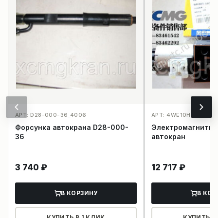
АРТ: D28-000-36_4006
АРТ: 4WE10H-A/D24T
Форсунка автокрана D28-000-
Электромагнитны
36
автокран
3 740
₽
12 717
₽
В КОРЗИНУ
В КОР
КУПИТЬ В 1 КЛИК
КУПИТЬ В 