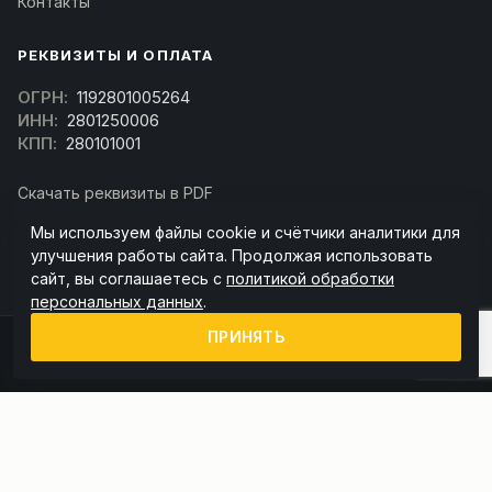
Контакты
РЕКВИЗИТЫ И ОПЛАТА
ОГРН:
1192801005264
ИНН:
2801250006
КПП:
280101001
Скачать реквизиты в PDF
Договор оферта
Мы используем файлы cookie и счётчики аналитики для
(Скачать договор)
улучшения работы сайта. Продолжая использовать
сайт, вы соглашаетесь с
политикой обработки
персональных данных
.
ПРИНЯТЬ
© 2026 kran-parts.ru — все материалы защищены. При копировании
ссылка на источник обязательна.
Информация на сайте не является публичной офертой (ст. 437 ГК РФ).
Точную стоимость и наличие уточняйте у менеджера.
Политика конфиденциальности
Пользовательское соглашение