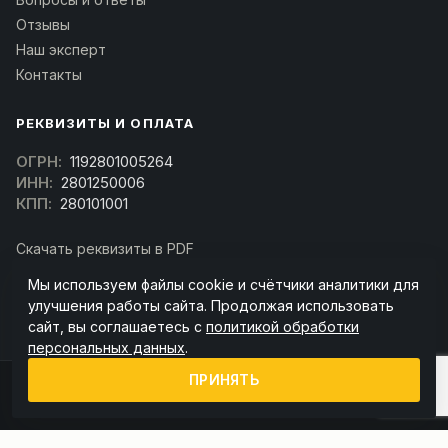
Отзывы
Наш эксперт
Контакты
РЕКВИЗИТЫ И ОПЛАТА
ОГРН:
1192801005264
ИНН:
2801250006
КПП:
280101001
Скачать реквизиты в PDF
Договор оферта
Мы используем файлы cookie и счётчики аналитики для
(Скачать договор)
улучшения работы сайта. Продолжая использовать
сайт, вы соглашаетесь с
политикой обработки
персональных данных
.
ПРИНЯТЬ
© 2026 kran-parts.ru — все материалы защищены. При копировании
ссылка на источник обязательна.
Информация на сайте не является публичной офертой (ст. 437 ГК РФ).