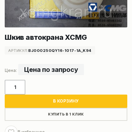
Шкив автокрана XCMG
АРТИКУЛ:
BJ000250QY16-1017-1A_K94
Цена по запросу
Количество
товара
Шкив
В КОРЗИНУ
автокрана
XCMG
КУПИТЬ В 1 КЛИК
В избранное