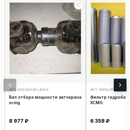
АРТ: 800300191_4003
АРТ: ФИЛЬТР ГИДРОБ
Вал отбора мощности автокрана
Фильтр гидробака
xcmg
XCMG
8 977
₽
6 358
₽