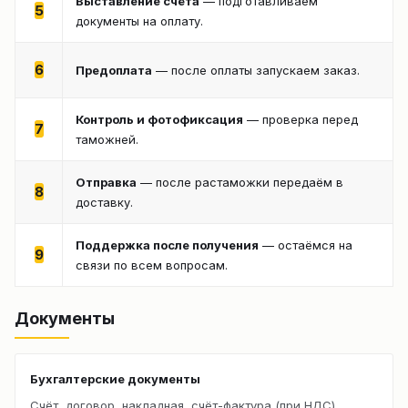
Выставление счёта
— подготавливаем
5
документы на оплату.
6
Предоплата
— после оплаты запускаем заказ.
Контроль и фотофиксация
— проверка перед
7
таможней.
Отправка
— после растаможки передаём в
8
доставку.
Поддержка после получения
— остаёмся на
9
связи по всем вопросам.
Документы
Бухгалтерские документы
Счёт, договор, накладная, счёт-фактура (при НДС).