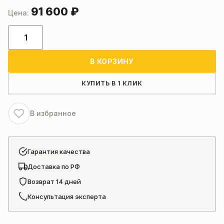
91 600
₽
Количество
товара
Насос
В КОРЗИНУ
гидравлический
обсадного
КУПИТЬ В 1 КЛИК
стола
буровой
В избранное
установки
ZOOMLION
Гарантия качества
Доставка по РФ
Возврат 14 дней
Консультация эксперта