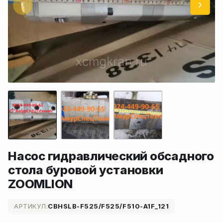
Насос гидравлический обсадного
стола буровой установки
ZOOMLION
АРТИКУЛ:
CBHSLB-F525/F525/F510-A1F_121