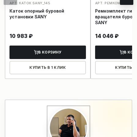
АРТ: КАТОК SANY_145
АРТ: РЕМКОМПЛЕКТ S
Каток опорный буровой
Ремкомплект гид
установки SANY
вращателя бурово
SANY
10 983
₽
14 046
₽
В КОРЗИНУ
В КОР
КУПИТЬ В 1 КЛИК
КУПИТЬ В 