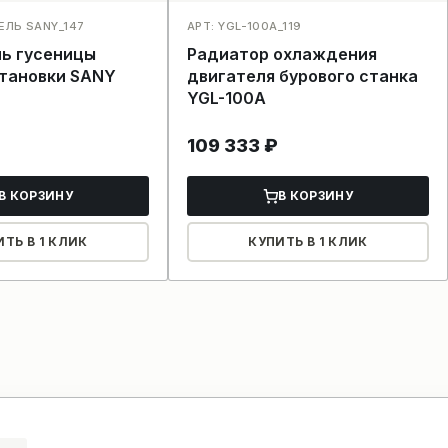
ЕЛЬ SANY_147
АРТ: YGL-100A_119
ь гусеницы
Радиатор охлаждения
становки SANY
двигателя бурового станка
YGL-100A
109 333
₽
В КОРЗИНУ
В КОРЗИНУ
ИТЬ В 1 КЛИК
КУПИТЬ В 1 КЛИК