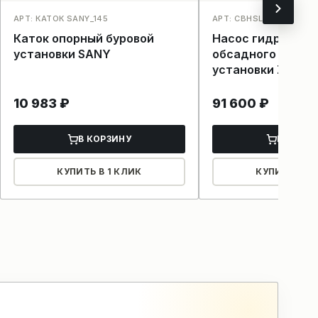
АРТ: КАТОК SANY_145
АРТ: CBHSLB-F525/F525/
Каток опорный буровой
Насос гидравлич
установки SANY
обсадного стола
установки ZOOM
10 983
₽
91 600
₽
В КОРЗИНУ
В КОРЗ
КУПИТЬ В 1 КЛИК
КУПИТЬ В 1 