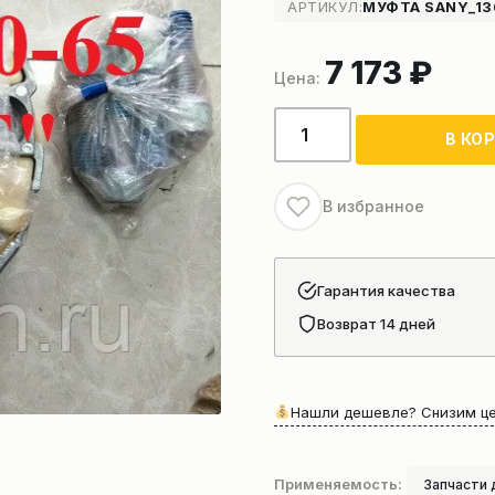
АРТИКУЛ:
МУФТА SANY_13
7 173
₽
Количество
В КО
товара
Муфта
гидравлического
В избранное
насоса
буровой
установки
Гарантия качества
SANY
Возврат 14 дней
Нашли дешевле? Снизим це
Применяемость:
Запчасти 