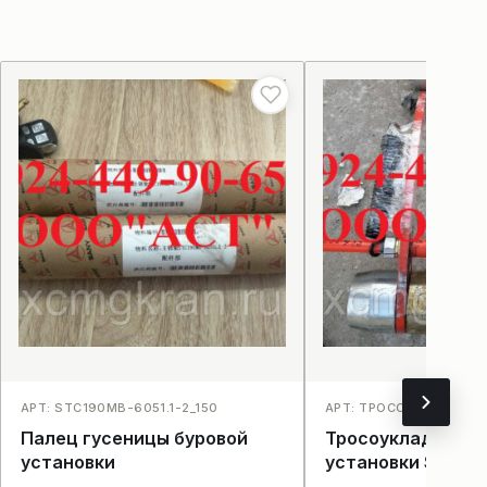
АРТ: STC190MB-6051.1-2_150
АРТ: ТРОСОУКЛАДЧИК 
Палец гусеницы буровой
Тросоукладчик б
установки
установки SANY