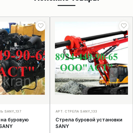
ЛЬ SANY_137
АРТ: СТРЕЛА SANY_133
 на буровую
Стрела буровой установки
 SANY
SANY