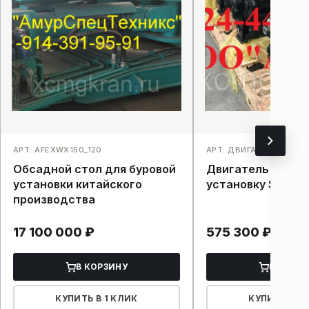
АРТ: AFEXWX150_120
АРТ: ДВИГАТЕЛЬ SANY_
Обсадной стол для буровой
Двигатель на бу
установки китайского
установку SANY
производства
17 100 000
₽
575 300
₽
В КОРЗИНУ
В КОРЗ
КУПИТЬ В 1 КЛИК
КУПИТЬ В 1 