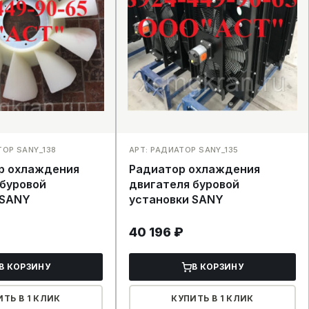
ТОР SANY_138
АРТ: РАДИАТОР SANY_135
р охлаждения
Радиатор охлаждения
 буровой
двигателя буровой
 SANY
установки SANY
40 196
₽
В КОРЗИНУ
В КОРЗИНУ
ИТЬ В 1 КЛИК
КУПИТЬ В 1 КЛИК