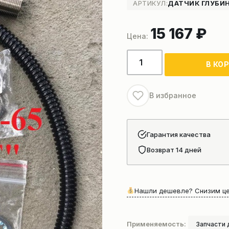
АРТИКУЛ:
ДАТЧИК ГЛУБИН
15 167
₽
Количество
В КО
товара
Датчик
глубины
В избранное
буровой
установки
SANY
Гарантия качества
Возврат 14 дней
Нашли дешевле? Снизим це
Применяемость:
Запчасти 