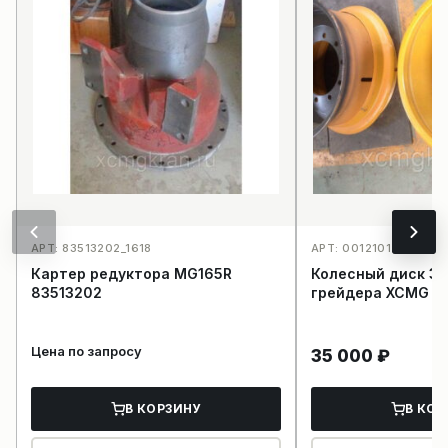
АРТ: 83513202_1618
АРТ: 001210123_1614
Картер редуктора MG165R
Колесный диск 3
83513202
грейдера XCMG gr
Цена по запросу
35 000
₽
В КОРЗИНУ
В КОР