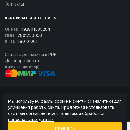
Контакты
РЕКВИЗИТЫ И ОПЛАТА
ОГРН:
1192801005264
ИНН:
2801250006
КПП:
280101001
Скачать реквизиты в PDF
Договор оферта
(Скачать договор)
© 2026 kran-parts.ru — все материалы защищены. При копировании
Мы используем файлы cookie и счётчики аналитики для
ссылка на источник обязательна.
улучшения работы сайта. Продолжая использовать
Информация на сайте не является публичной офертой (ст. 437 ГК РФ).
сайт, вы соглашаетесь с
политикой обработки
Точную стоимость и наличие уточняйте у менеджера.
персональных данных
.
Политика конфиденциальности
Пользовательское соглашение
ПРИНЯТЬ