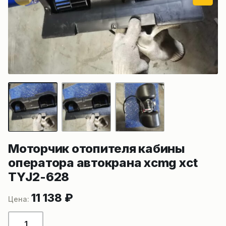
Моторчик отопителя кабины
оператора автокрана xcmg xct
TYJ2-628
11 138
₽
Количество