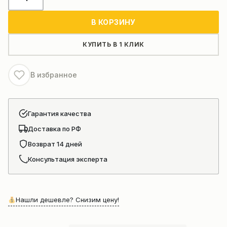
товара
Моторчик
В КОРЗИНУ
отопителя
кабины
КУПИТЬ В 1 КЛИК
оператора
автокрана
В избранное
xcmg
xct
TYJ2-
Гарантия качества
628
Доставка по РФ
Возврат 14 дней
Консультация эксперта
Нашли дешевле? Снизим цену!