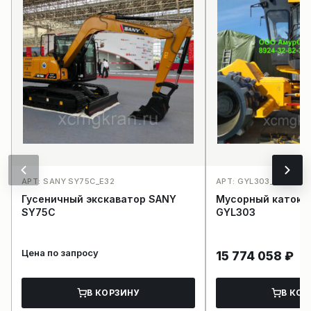
АРТ: SANY SY75C_E32
АРТ: GYL303_D1
Гусеничный экскаватор SANY
Мусорный каток 
SY75C
GYL303
Цена по запросу
15 774 058
₽
В КОРЗИНУ
В КОР