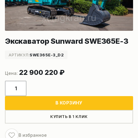
Экскаватор Sunward SWE365E-3
АРТИКУЛ:
SWE365E-3_D2
22 900 220
₽
Количество
товара
Экскаватор
В КОРЗИНУ
Sunward
SWE365E-
КУПИТЬ В 1 КЛИК
3
В избранное