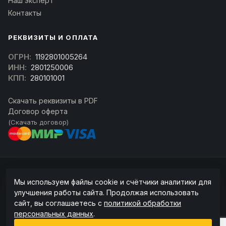
Наш эксперт
Контакты
РЕКВИЗИТЫ И ОПЛАТА
ОГРН:
1192801005264
ИНН:
2801250006
КПП:
280101001
Скачать реквизиты в PDF
Договор оферта
(Скачать договор)
© 2026 kran-parts.ru — все материалы защищены. При копировании
Мы используем файлы cookie и счётчики аналитики для
ссылка на источник обязательна.
улучшения работы сайта. Продолжая использовать
Информация на сайте не является публичной офертой (ст. 437 ГК РФ).
сайт, вы соглашаетесь с
политикой обработки
Точную стоимость и наличие уточняйте у менеджера.
персональных данных
.
Политика конфиденциальности