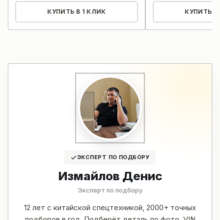
КУПИТЬ В 1 КЛИК
КУПИТЬ В 
ЭКСПЕРТ ПО ПОДБОРУ
Измайлов Денис
Эксперт по подбору
12 лет с китайской спецтехникой, 2000+ точных
подборов в год. Подберёт деталь по фото, VIN