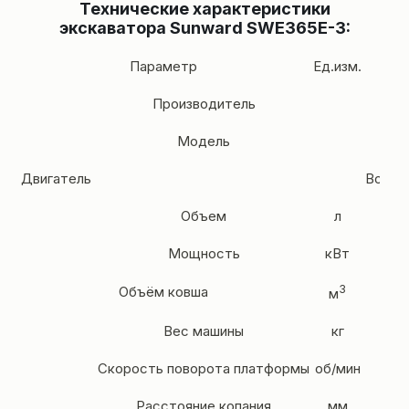
Технические характеристики
экскаватора Sunward SWE365E-3:
Параметр
Ед.изм.
Производитель
Модель
Двигатель
Водян
Объем
л
Мощность
кВт
3
Объём ковша
м
Вес машины
кг
Скорость поворота платформы
об/мин
Расстояние копания
мм