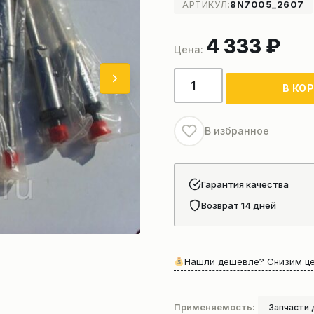
АРТИКУЛ:
8N7005_2607
4 333
₽
Количество
В КО
товара
Форсунка
топливная
В избранное
CAT
C26AB-
A,
Гарантия качества
CN7005,
Возврат 14 дней
C6121
Нашли дешевле? Снизим це
Применяемость:
Запчасти 