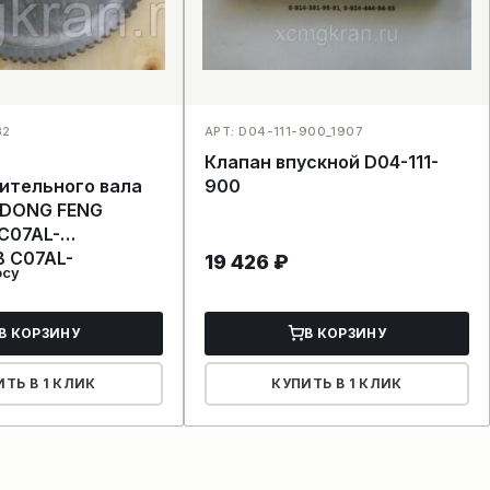
32
АРТ: D04-111-900_1907
Клапан впускной D04-111-
ительного вала
900
 DONG FENG
C07AL-
 C07AL-
19 426
₽
осу
В КОРЗИНУ
В КОРЗИНУ
ИТЬ В 1 КЛИК
КУПИТЬ В 1 КЛИК