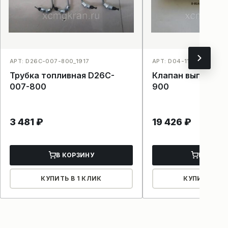
АРТ: D26C-007-800_1917
АРТ: D04-110-900_190
Трубка топливная D26C-
Клапан выпускной
007-800
900
3 481
₽
19 426
₽
В КОРЗИНУ
В КОРЗ
КУПИТЬ В 1 КЛИК
КУПИТЬ В 1 