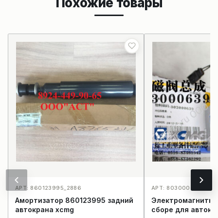
Похожие товары
АРТ: 860123995_2886
АРТ: 803000639JK41
Амортизатор 860123995 задний
Электромагнитны
автокрана xcmg
сборе для авток