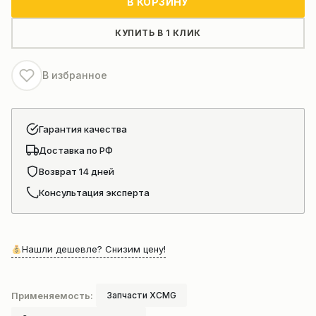
В КОРЗИНУ
105
метров
КУПИТЬ В 1 КЛИК
14
мм
В избранное
(четырехжильный)
xcmg
25-
Гарантия качества
30
Доставка по РФ
Возврат 14 дней
Консультация эксперта
Нашли дешевле? Снизим цену!
Применяемость:
Запчасти XCMG