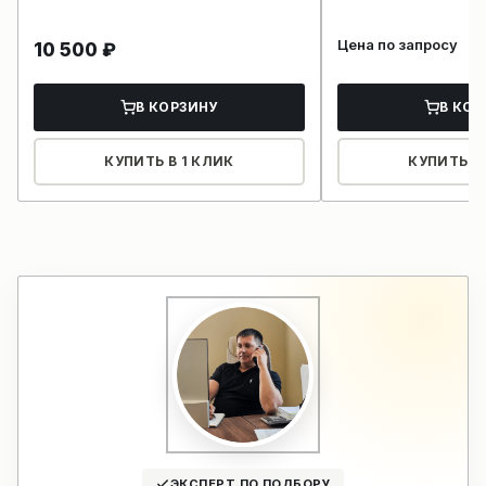
Цена по запросу
10 500
₽
В КОРЗИНУ
В КОР
КУПИТЬ В 1 КЛИК
КУПИТЬ В 
ЭКСПЕРТ ПО ПОДБОРУ