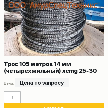
Трос 105 метров 14 мм
(четырехжильный) xcmg 25-30
Цена по запросу
Количество
товара
Трос