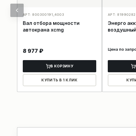
АРТ: 800300191_4003
АРТ: 8199028
Вал отбора мощности
Энерго ак
автокрана xcmg
воздушны
Цена по запр
8 977
₽
В КОРЗИНУ
КУПИТЬ В 1 КЛИК
КУП