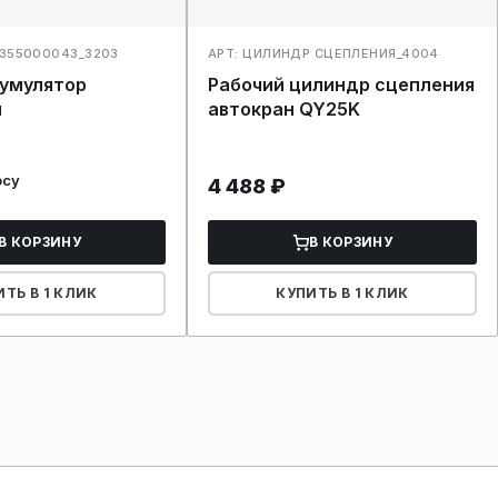
2355000043_3203
АРТ: ЦИЛИНДР СЦЕПЛЕНИЯ_4004
кумулятор
Рабочий цилиндр сцепления
й
автокран QY25K
осу
4 488
₽
В КОРЗИНУ
В КОРЗИНУ
ИТЬ В 1 КЛИК
КУПИТЬ В 1 КЛИК