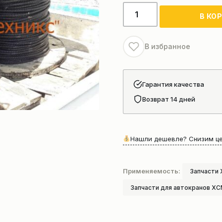
Количество
В КО
товара
Трос
18
В избранное
мм
185
м
Гарантия качества
Евролифт
Возврат 14 дней
Нашли дешевле? Снизим це
Применяемость:
Запчасти
Запчасти для автокранов X