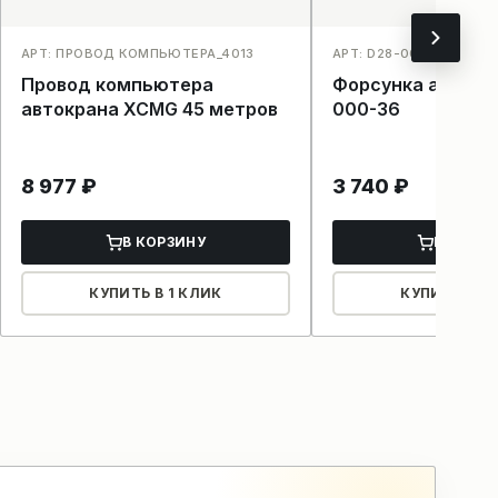
АРТ: ПРОВОД КОМПЬЮТЕРА_4013
АРТ: D28-000-36_4006
Провод компьютера
Форсунка автокр
автокрана XCMG 45 метров
000-36
8 977
₽
3 740
₽
В КОРЗИНУ
В КОРЗ
КУПИТЬ В 1 КЛИК
КУПИТЬ В 1 