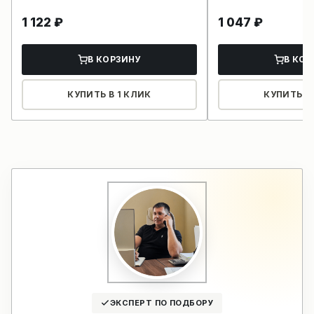
1 122
₽
1 047
₽
В КОРЗИНУ
В КОР
КУПИТЬ В 1 КЛИК
КУПИТЬ В 
ЭКСПЕРТ ПО ПОДБОРУ