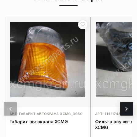
АРТ: ГАБАРИТ АВТОКРАНА XCMG_3950
АРТ: 11411748_3953
Габарит автокрана XCMG
Фильтр осушител
XCMG