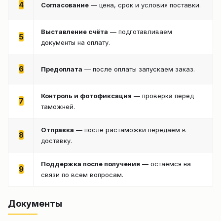
4
Согласование
— цена, срок и условия поставки.
Выставление счёта
— подготавливаем
5
документы на оплату.
6
Предоплата
— после оплаты запускаем заказ.
Контроль и фотофиксация
— проверка перед
7
таможней.
Отправка
— после растаможки передаём в
8
доставку.
Поддержка после получения
— остаёмся на
9
связи по всем вопросам.
Документы