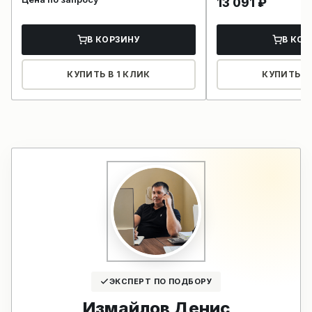
13 091
₽
В КОРЗИНУ
В КОР
КУПИТЬ В 1 КЛИК
КУПИТЬ В 
ЭКСПЕРТ ПО ПОДБОРУ
Измайлов Денис