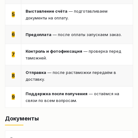
Выставление счёта
— подготавливаем
5
документы на оплату.
6
Предоплата
— после оплаты запускаем заказ.
Контроль и фотофиксация
— проверка перед
7
таможней.
Отправка
— после растаможки передаём в
8
доставку.
Поддержка после получения
— остаёмся на
9
связи по всем вопросам.
Документы