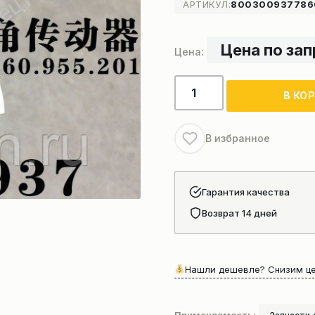
АРТИКУЛ:
8003009377860
Цена по за
Количество
В КО
товара
Угловой
переходной
В избранное
клапан
автокрана
Гарантия качества
Возврат 14 дней
Нашли дешевле? Снизим це