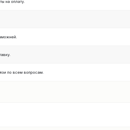
ы на оплату.
аможней.
авку.
язи по всем вопросам.