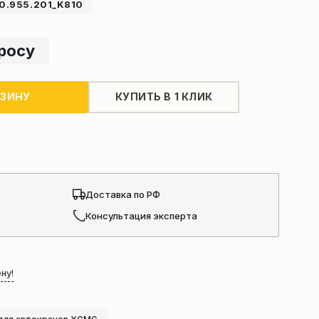
.955.201_K810
просу
РЗИНУ
КУПИТЬ В 1 КЛИК
Доставка по РФ
Консультация эксперта
ну!