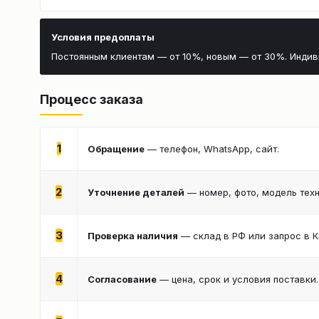
Условия предоплаты
Постоянным клиентам — от 10%, новым — от 30%. Инди
Процесс заказа
1
Обращение
— телефон, WhatsApp, сайт.
2
Уточнение деталей
— номер, фото, модель техн
3
Проверка наличия
— склад в РФ или запрос в К
4
Согласование
— цена, срок и условия поставки.