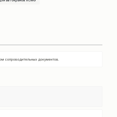
для автокранов XCMG
том сопроводительных документов.