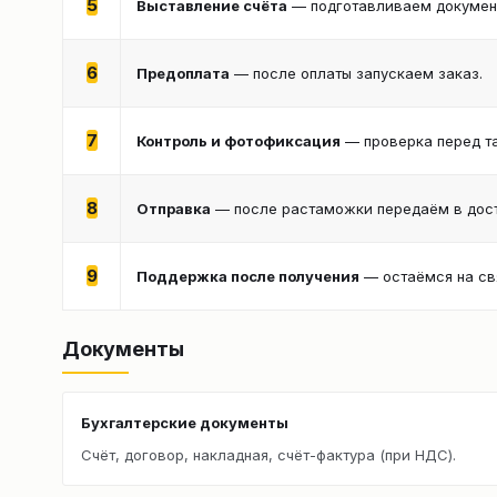
5
Выставление счёта
— подготавливаем документ
6
Предоплата
— после оплаты запускаем заказ.
7
Контроль и фотофиксация
— проверка перед т
8
Отправка
— после растаможки передаём в дост
9
Поддержка после получения
— остаёмся на св
Документы
Бухгалтерские документы
Счёт, договор, накладная, счёт-фактура (при НДС).