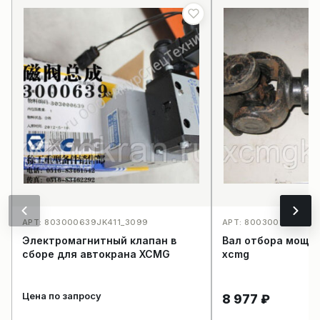
АРТ: 803000639JK411_3099
АРТ: 800300191_4003
Электромагнитный клапан в
Вал отбора мощн
сборе для автокрана XCMG
xcmg
Цена по запросу
8 977
₽