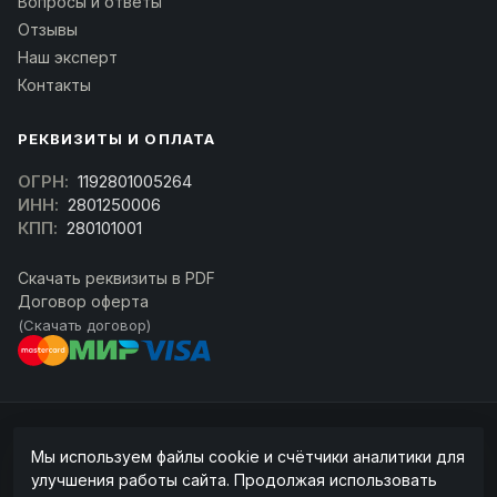
Вопросы и ответы
Отзывы
Наш эксперт
Контакты
РЕКВИЗИТЫ И ОПЛАТА
ОГРН:
1192801005264
ИНН:
2801250006
КПП:
280101001
Скачать реквизиты в PDF
Договор оферта
(Скачать договор)
© 2026 kran-parts.ru — все материалы защищены. При копировании
Мы используем файлы cookie и счётчики аналитики для
ссылка на источник обязательна.
улучшения работы сайта. Продолжая использовать