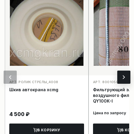
АРТ: РОЛИК СТРЕЛЫ_4008
АРТ: 800105076C2812
Шкив автокрана xcmg
Фильтрующий эл
воздушного филь
QY100K-I
Цена по запросу
4 500
₽
В КОРЗИНУ
В КОР