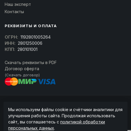
Наш эксперт
Контакты
РЕКВИЗИТЫ И ОПЛАТА
ОГРН:
1192801005264
ИНН:
2801250006
КПП:
280101001
Скачать реквизиты в PDF
Договор оферта
(Скачать договор)
© 2026 kran-parts.ru — все материалы защищены. При копировании
Мы используем файлы cookie и счётчики аналитики для
ссылка на источник обязательна.
улучшения работы сайта. Продолжая использовать
Информация на сайте не является публичной офертой (ст. 437 ГК РФ).
сайт, вы соглашаетесь с
политикой обработки
Точную стоимость и наличие уточняйте у менеджера.
персональных данных
.