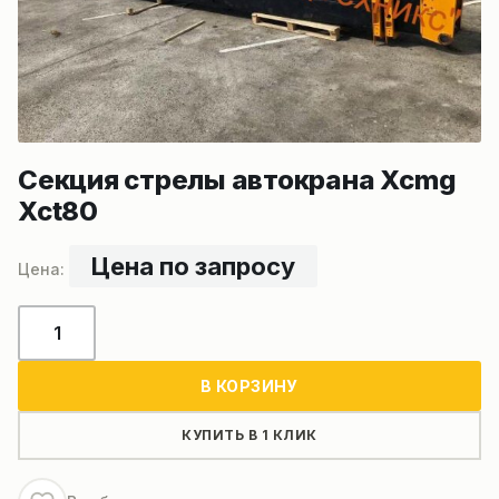
Секция стрелы автокрана Xcmg
Xct80
Цена по запросу
Количество
товара
Секция
В КОРЗИНУ
стрелы
автокрана
КУПИТЬ В 1 КЛИК
Xcmg
Xct80