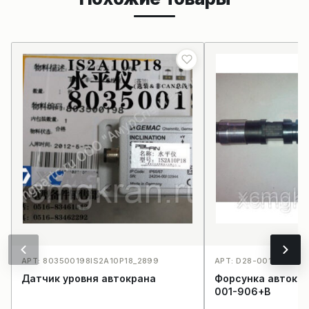
АРТ: 803500198IS2A10P18_2899
АРТ: D28-001-906+B
Датчик уровня автокрана
Форсунка автокр
001-906+B