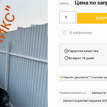
Цена по за
Количество
В КО
товара
Секция
стрелы
В избранное
автокрана
Xcmg
Qy30
Гарантия качества
Возврат 14 дней
Нашли дешевле? Снизим це
Применяемость:
Запчасти
Запчасти для автокранов X