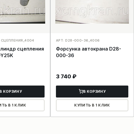
 СЦЕПЛЕНИЯ_4004
АРТ: D28-000-36_4006
илиндр сцепления
Форсунка автокрана D28-
QY25K
000-36
3 740
₽
В КОРЗИНУ
В КОРЗИНУ
ИТЬ В 1 КЛИК
КУПИТЬ В 1 КЛИК