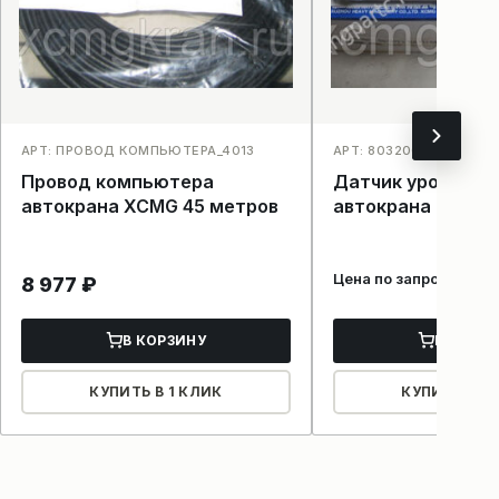
АРТ: ПРОВОД КОМПЬЮТЕРА_4013
АРТ: 803200058YWZ-2
Провод компьютера
Датчик уровня м
автокрана XCMG 45 метров
автокрана
Цена по запросу
8 977
₽
В КОРЗИНУ
В КОРЗ
КУПИТЬ В 1 КЛИК
КУПИТЬ В 1 