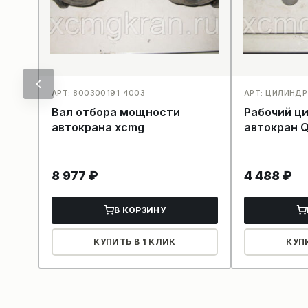
АРТ: 800300191_4003
АРТ: ЦИЛИНДР
Вал отбора мощности
Рабочий ц
автокрана xcmg
автокран 
8 977
₽
4 488
₽
В КОРЗИНУ
КУПИТЬ В 1 КЛИК
КУП