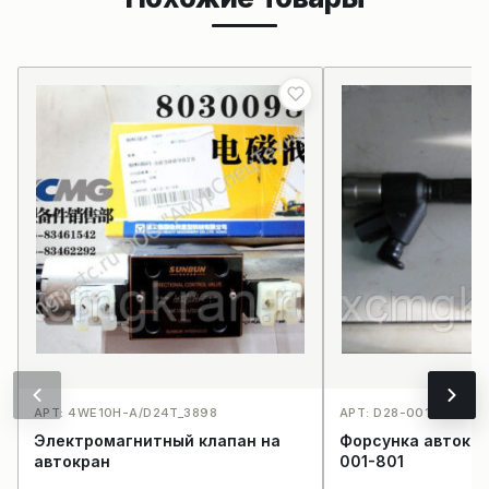
АРТ: 4WE10H-A/D24T_3898
АРТ: D28-001-801_40
Электромагнитный клапан на
Форсунка автокр
автокран
001-801