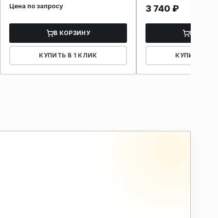
Цена по запросу
3 740
₽
В КОРЗИНУ
В КОРЗ
КУПИТЬ В 1 КЛИК
КУПИТЬ В 1 