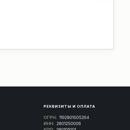
РЕКВИЗИТЫ И ОПЛАТА
ОГРН:
1192801005264
ИНН:
2801250006
КПП:
280101001