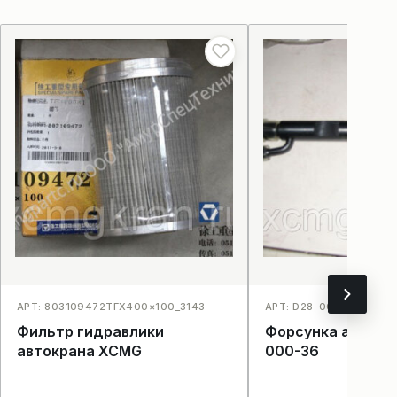
АРТ: 803109472TFX400×100_3143
АРТ: D28-000-36_4006
Фильтр гидравлики
Форсунка автокр
автокрана XCMG
000-36