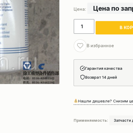
Цена по за
Количество
В КО
товара
Фильтр
топлива
В избранное
XCMG
QY100K
Гарантия качества
Возврат 14 дней
Нашли дешевле? Снизим це
Применяемость:
Запчасти 