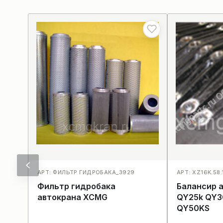
АРТ: ФИЛЬТР ГИДРОБАКА_3929
АРТ: XZ16K.58
Фильтр гидробака
Балансир 
автокрана XCMG
QY25k QY3
QY50KS