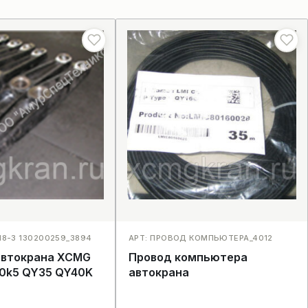
.18-3 130200259_3894
АРТ: ПРОВОД КОМПЬЮТЕРА_4012
автокрана XCMG
Провод компьютера
0k5 QY35 QY40K
автокрана